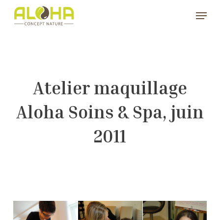
Skip
Menu
to
Clos
main
Men
content
Atelier maquillage
Aloha Soins & Spa, juin
2011