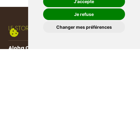
J'accepte
Je refuse
LE STORE
Changer mes préférences
Aloha Concept Nature
Av. Léopold-Robert 49
CH-2300 La Chaux-de-Fonds
aloha-spa@vtx.ch
Commande par message WhatsApp
Store & Café
032 910 70 01
LE SPA