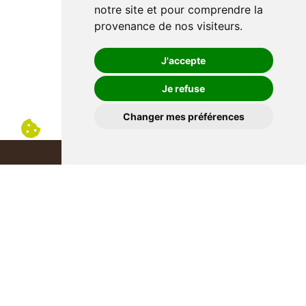
notre site et pour comprendre la
provenance de nos visiteurs.
J'accepte
Je refuse
Changer mes préférences
LE STORE
Aloha Concept Nature
Av. Léopold-Robert 49
CH-2300 La Chaux-de-Fonds
aloha-spa@vtx.ch