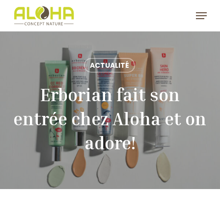
Skip
Menu
to
Clos
main
Men
content
ACTUALITÉ
Erborian fait son
entrée chez Aloha et on
adore!